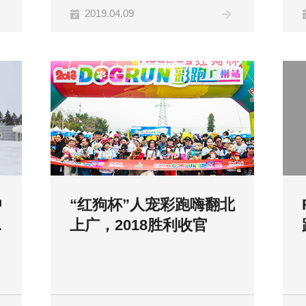
2019.04.09
中
“红狗杯”人宠彩跑嗨翻北
馈
上广，2018胜利收官