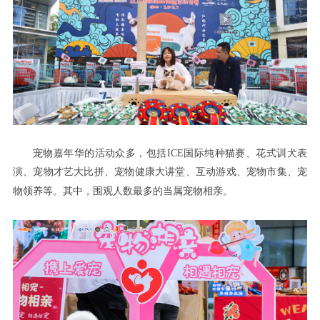
宠物嘉年华的活动众多
包括
ICE
国际纯种猫赛
，
、花式训犬表
演、宠物才艺大比拼、宠物健康大讲堂、互动游戏、宠物市集、宠
等
其中
围观人数最多的当属宠物相亲
物领养
。
，
。