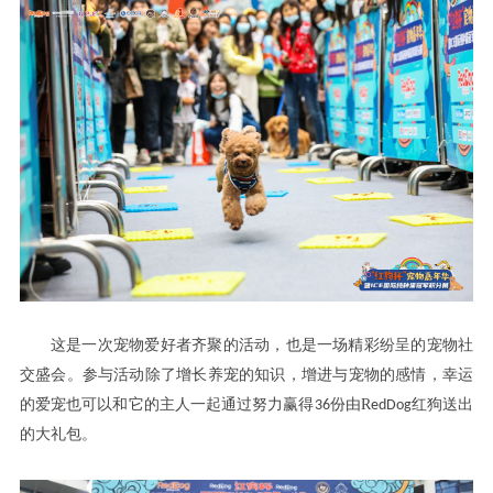
这是一次宠物爱好者齐聚的活动
也是一场精彩纷呈的宠物社
，
交盛会
参与活动除了增长养宠的知识
增进与宠物的感情
幸运
。
，
，
的爱宠也可以和它的主人一起通过努力赢得
份由
R
红狗送出
36
edDog
的大礼包
。