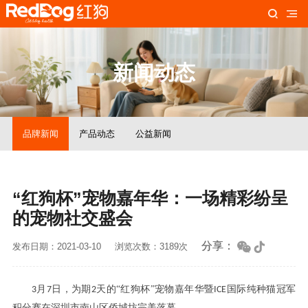
新闻动态
品牌新闻
产品动态
公益新闻
“红狗杯”宠物嘉年华：一场精彩纷呈
的宠物社交盛会
分享：
发布日期：2021-03-10
浏览次数：3189次
月
日
为期
天的
“
红狗杯
”
3
7
，
2
宠物嘉年华暨
ICE
国际纯种猫冠军
赛
完美落幕