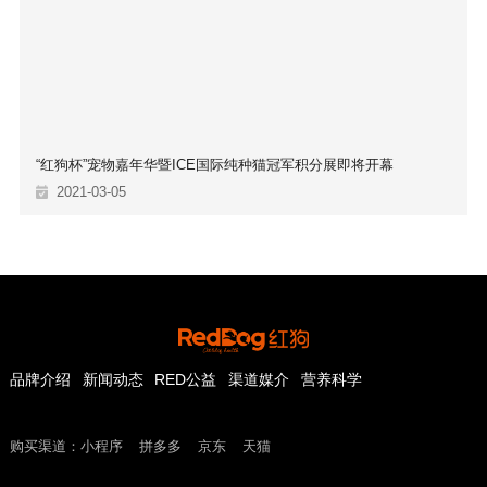
“红狗杯”宠物嘉年华暨ICE国际纯种猫冠军积分展即将开幕
2021-03-05
品牌介绍
新闻动态
RED公益
渠道媒介
营养科学
购买渠道：
小程序
拼多多
京东
天猫