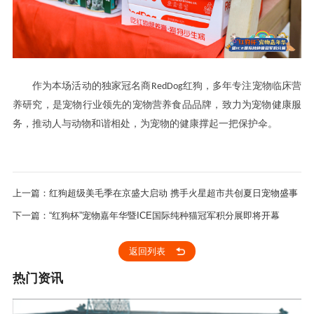
作为本场活动的
商
多年专注宠物临床营
独家冠名
RedDog
红狗，
养研究
是
致力
，
宠物行业领先的宠物营养食品品牌，
为宠物健康服
推动
务，
人与动物和谐相处，为宠物的健康撑起一把保护伞。
上一篇：红狗超级美毛季在京盛大启动 携手火星超市共创夏日宠物盛事
下一篇：“红狗杯”宠物嘉年华暨ICE国际纯种猫冠军积分展即将开幕
返回列表
热门资讯