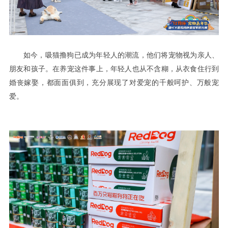
如今
，吸猫撸狗已成为年轻人的潮流，他们将宠物视为亲人、
和
从
到
朋友
孩子。在养宠这件事上，年轻人也从不含糊，
衣食住行
都
充分展现了对爱宠的千般呵护
万般宠
婚丧嫁娶，
面面俱到，
、
爱
。