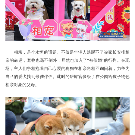
不仅是年轻人逃脱不了被家长安排相
相亲，是个永恒的话题。
亲的命运
宠物也毫不例外
居然也加入了
“被催婚”的行列
在现
，
，
。
场
主人们争相抱着自己心爱的狗狗在相亲角相互询问着
力争为
，
，
自己的爱犬找到最佳伴侣
此时的
孩子
。
铲屎官像极了在公园给
物色
父母
相亲对象的
。