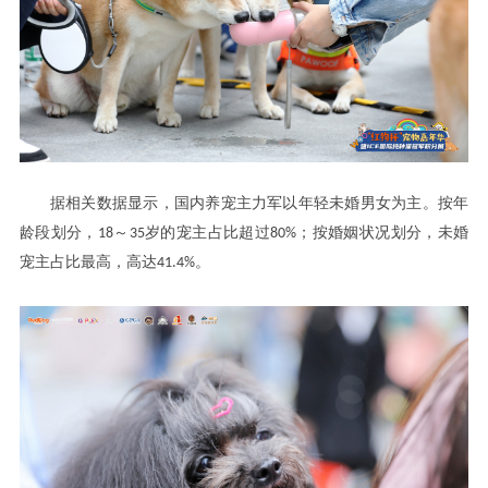
据相关数据显示，国内养宠主力军以年轻未婚男女为主。按年
主
过
龄段划分，
18
～
35
岁的宠
占比超
80%
；按婚姻状况划分，未婚
主
宠
占比最高，高达
41.4%
。