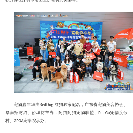
积分
在深圳市南山区侨城坊
。
宠物嘉年华由
RedDog
红狗独家冠名
，广东省宠物美容协会、
主办
华南招财猫、侨城坊
，阿猫阿狗宠物联盟、
Pet Go
宠物度假
承办
村、
GPGA
宠学院
。