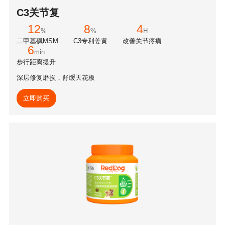
C3关节复
12
8
4
%
%
H
二甲基砜MSM
C3专利姜黄
改善关节疼痛
6
min
步行距离提升
深层修复磨损，舒缓天花板
立即购买