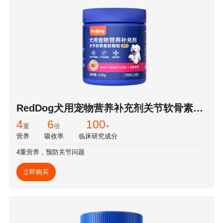
RedDog犬用宠物营养补充剂关节软骨素软
颗粒PRO
4
6
100
重
倍
+
营养
吸收率
临床研究成分
4重营养，预防关节问题
立即购买