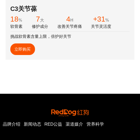
C3关节葆
18
7
4
+31
%
大
H
%
软骨素
修护成分
改善关节疼痛
关节灵活度
挑战软骨素含量上限，倍护好关节
立即购买
品牌介绍
新闻动态
RED公益
渠道媒介
营养科学