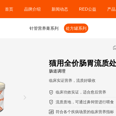
首页
品牌介绍
新闻动态
RED公益
产品
针管营养膏系列
处方罐系列
猫用全价肠胃流质处
肠道调理
临床实证营养，流质好吸收
临床功效实证，适合愈后营养
流质质地，可通过鼻饲管进行喂食
符合各个疾病场景的临床营养指标