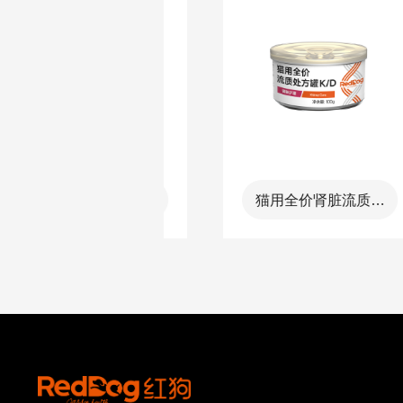
全价康复流质处
猫用全价肾脏流质处
方罐-AD
方罐-KD