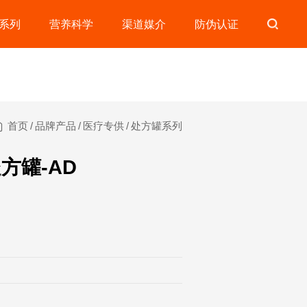
系列
营养科学
渠道媒介
防伪认证
首页
/
品牌产品
/
医疗专供
/
处方罐系列
方罐-AD