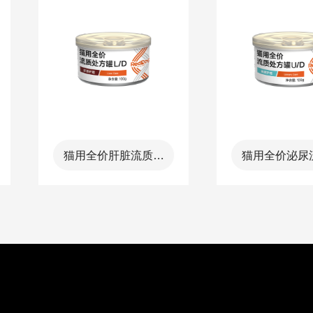
猫用全价肝脏流质处
猫用全价泌尿流质处
方罐-LD
方罐-UD