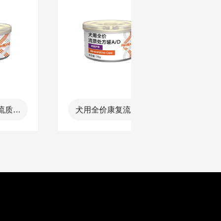
犬用全价康复流质处
犬用全价肠胃
方罐-AD
方罐-ID