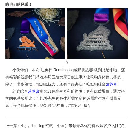
睹他们的风采！
0
小伙伴们，本次 红狗杯·Runningdog越野挑战赛 就到此结束啦。还
有精彩的视频我们将在本周五给大家贡献上哦！让狗狗身体倍儿棒的，
除了日常多运动，增加抵抗力，还有个好办法：吃红狗综合
营养膏
。
红狗综合
营养膏
富含21种维生素和矿物质，更有优质蛋白，通过科
学的氨基酸配比，可以补充狗狗身体所需的多种必需维生素和微量元
素，保持肌体健康，绝对是“吃红狗，猫狗少生病”。
上一篇：4月，RedDog 红狗（中国）带领青岛优秀兽医师客户飞往“贸易