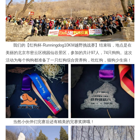
我们的【红狗杯·Runningdog10KM越野挑战赛】结束啦，地点是在
美丽的北京市密云区桃园仙谷景区，参加的共计97人，74只狗狗。这次
活动为每个狗狗都准备了一只红狗综合营养狗，吃红狗，猫狗少生病！
当然小伙伴们完赛后还有精美的完赛奖牌哦！