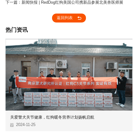
之都”迪拜！
下一篇：新闻快报 | RedDog红狗美国公司携新品参展北美兽医师展
返回列表
热门资讯
关爱警犬关节健康，红狗暖冬营养计划扬帆启航
2024-11-25